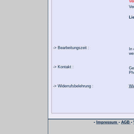
Ve
Ve
Li
-> Bearbeitungszeit :
In 
we
-> Kontakt :
Ge
Ph
-> Widerrufsbelehrung :
Wi
-
-
-
Impressum
AGB