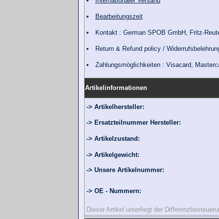
Internationaler Versand
Bearbeitungszeit
Kontakt : German SPOB GmbH, Fritz-Reute
Return & Refund policy / Widerrufsbelehrun
Zahlungsmöglichkeiten : Visacard, Master
Artikelinformationen
-> Artikelhersteller:
-> Ersatzteilnummer Hersteller:
-> Artikelzustand:
-> Artikelgewicht:
-> Unsere Artikelnummer:
-> OE - Nummern:
Dieser Artikel unterliegt der Differenzbesteue