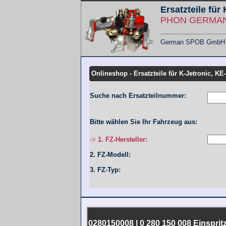
Ersatzteile für
PHON GERMANY
German SPOB GmbH - F
Übersicht KMT
Onlineshop - Ersatzteile für K-Jetronic, KE
Suche nach Ersatzteilnummer:
Bitte wählen Sie Ihr Fahrzeug aus:
->
1. FZ-Hersteller:
2. FZ-Modell:
3. FZ-Typ:
0280150008 | 0 280 150 008 Einspri