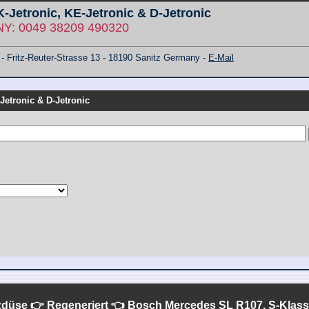
 K-Jetronic, KE-Jetronic & D-Jetronic
: 0049 38209 490320
ritz-Reuter-Strasse 13 - 18190 Sanitz Germany -
E-Mail
-Jetronic & D-Jetronic
tzdüse 👉 Regeneriert 👈 Bosch
Mercedes SL R107, S-Klass