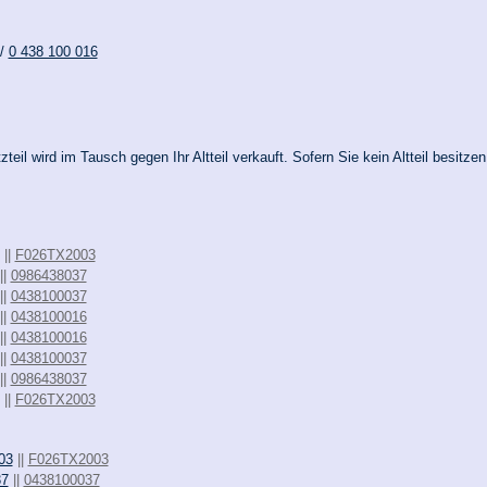
/
0 438 100 016
teil wird im Tausch gegen Ihr Altteil verkauft. Sofern Sie kein Altteil besitze
||
F026TX2003
||
0986438037
||
0438100037
||
0438100016
||
0438100016
||
0438100037
||
0986438037
||
F026TX2003
03
||
F026TX2003
37
||
0438100037