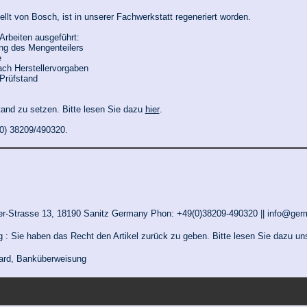
tellt von Bosch, ist in unserer Fachwerkstatt regeneriert worden.
rbeiten ausgeführt:
ung des Mengenteilers
e
ach Herstellervorgaben
Prüfstand
stand zu setzen. Bitte lesen Sie dazu
hier
.
(0) 38209/490320.
r-Strasse 13, 18190 Sanitz Germany Phon: +49(0)38209-490320 || info@ger
g : Sie haben das Recht den Artikel zurück zu geben. Bitte lesen Sie dazu u
card, Banküberweisung