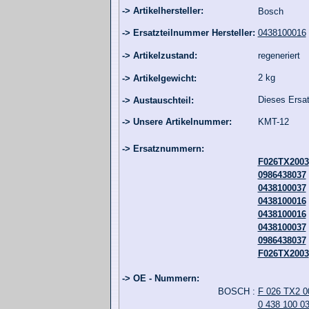
-> Artikelhersteller:
Bosch
-> Ersatzteilnummer Hersteller:
0438100016
-> Artikelzustand:
regeneriert
2 kg
-> Artikelgewicht:
Dieses Ersatz
-> Austauschteil:
-> Unsere Artikelnummer:
KMT-12
-> Ersatznummern:
F026TX2003
0986438037
0438100037
0438100016
0438100016
0438100037
0986438037
F026TX2003
-> OE - Nummern:
BOSCH :
F 026 TX2 0
0 438 100 0