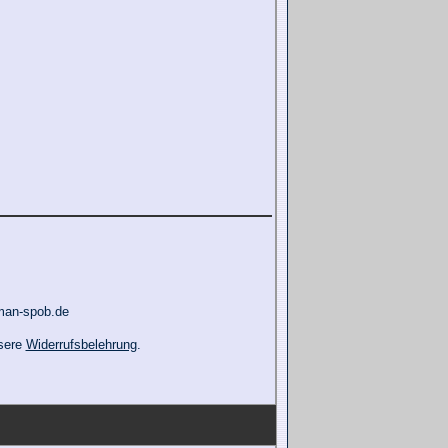
man-spob.de
nsere
Widerrufsbelehrung
.