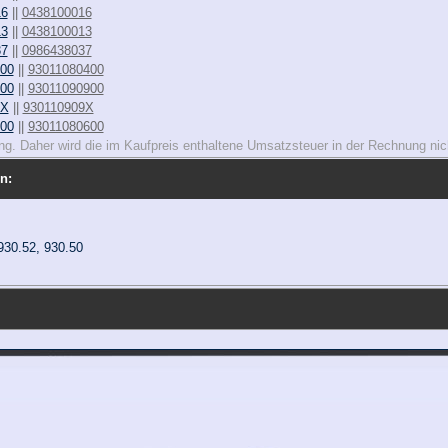
16
||
0438100016
13
||
0438100013
37
||
0986438037
 00
||
93011080400
 00
||
93011090900
 X
||
930110909X
 00
||
93011080600
rung. Daher wird die im Kaufpreis enthaltene Umsatzsteuer in der Rechnung n
n:
 930.52, 930.50