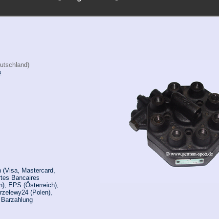
utschland)
s
 (Visa, Mastercard,
rtes Bancaires
n), EPS (Österreich),
rzelewy24 (Polen),
, Barzahlung