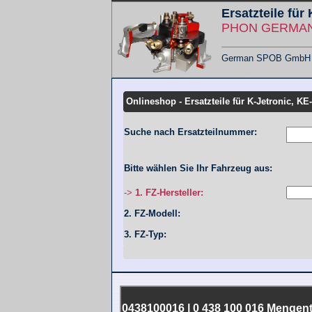
Ersatzteile für
PHON GERMANY
German SPOB GmbH - F
Übersicht KMT
Onlineshop - Ersatzteile für K-Jetronic, KE
Suche nach Ersatzteilnummer:
Bitte wählen Sie Ihr Fahrzeug aus:
->
1. FZ-Hersteller:
2. FZ-Modell:
3. FZ-Typ:
0438100016 | 0 438 100 016 Mengent