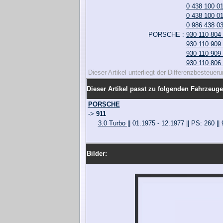
0 438 100 0
0 438 100 0
0 986 438 0
PORSCHE :
930 110 804
930 110 909
930 110 909
930 110 806
Dieser Artikel unterliegt der Differenzbesteue
Dieser Artikel passt zu folgenden Fahrzeuge
PORSCHE
->
911
3.0 Turbo
|| 01.1975 - 12.1977 || PS: 260 ||
Bilder: