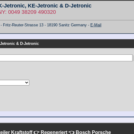
 K-Jetronic, KE-Jetronic & D-Jetronic
: 0049 38209 490320
ritz-Reuter-Strasse 13 - 18190 Sanitz Germany -
E-Mail
-Jetronic & D-Jetronic
eiler Kraftstoff 👉 Regeneriert 👈 Bosch
Porsche