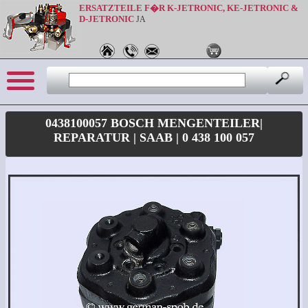
ERSATZTEILE F�R K-JETRONIC, KE-JETRONIC &
D-JETRONIC
JA
0438100057 BOSCH MENGENTEILER|
REPARATUR | SAAB | 0 438 100 057