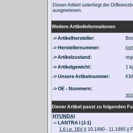
Dieser Artikel unterliegt der Differe
ausgewiesen.
Weitere Artikelinformationen
-> Artikelhersteller:
Bo
-> Herstellernummer:
KMT
-> Artikelzustand:
reg
-> Artikelgewicht:
1 k
-> Unsere Artikelnummer:
KM
-> OE - Nummern:
353
Dieser Artikel passt zu folgenden F
HYUNDAI
->
LANTRA I (J-1)
1.6 i.e. 16V
|| 10.1990 - 11.1995 ||