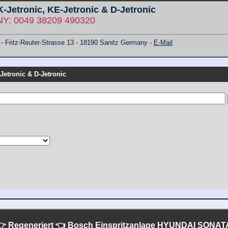
 K-Jetronic, KE-Jetronic & D-Jetronic
: 0049 38209 490320
ritz-Reuter-Strasse 13 - 18190 Sanitz Germany -
E-Mail
-Jetronic & D-Jetronic
👉 Regeneriert 👈 Bosch Einspritzanlage
HYUNDAI SONATA II