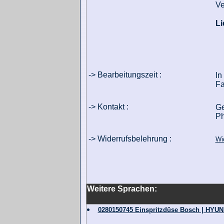
Ve
Li
-> Bearbeitungszeit :
In
Fa
-> Kontakt :
Ge
Ph
-> Widerrufsbelehrung :
Wi
Weitere Sprachen:
0280150745 Einspritzdüse Bosch | HYUND