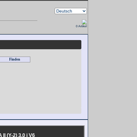
0 Artikel
 (Y-2) 3.0 i V6