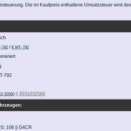
nzbesteuerung. Die im Kaufpreis enthaltene Umsatzsteuer wird d
sch
/
-792
K MT- 792
eneriert
g
T-792
||
3531032560
10 32560
ahrzeugen:
 PS: 106 || G4CR