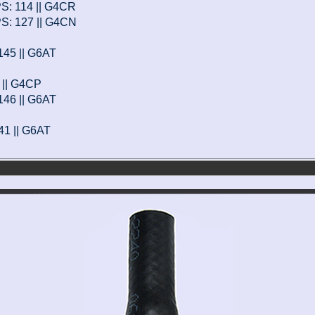
 PS: 114 || G4CR
 PS: 127 || G4CN
 145 || G6AT
5 || G4CP
 146 || G6AT
141 || G6AT