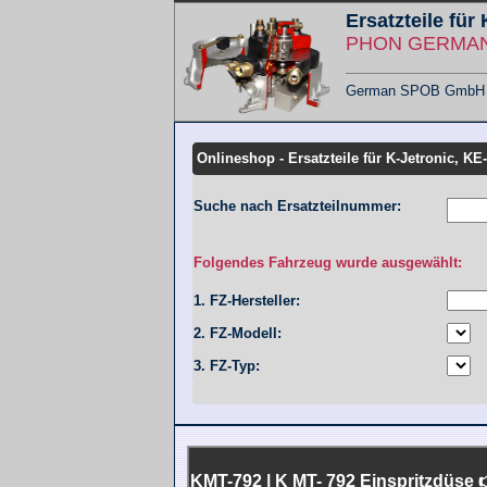
Ersatzteile für
PHON GERMANY
German SPOB GmbH - F
Übersicht KMT
Onlineshop - Ersatzteile für K-Jetronic, KE
Suche nach Ersatzteilnummer:
Folgendes Fahrzeug wurde ausgewählt:
1. FZ-Hersteller:
2. FZ-Modell:
3. FZ-Typ:
KMT-792 | K MT- 792 Einspritzdüse 