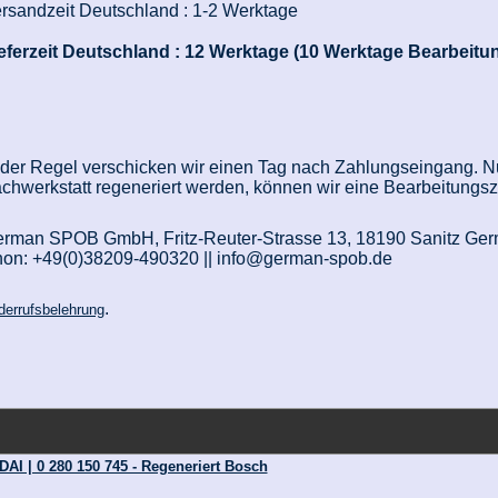
rsandzeit Deutschland :
1-2 Werktage
eferzeit Deutschland :
12 Werktage (10 Werktage Bearbeitun
 der Regel verschicken wir einen Tag nach Zahlungseingang. Nur
chwerkstatt regeneriert werden, können wir eine Bearbeitungs
rman SPOB GmbH, Fritz-Reuter-Strasse 13, 18190 Sanitz Ge
on: +49(0)38209-490320 || info@german-spob.de
.
derrufsbelehrung
AI | 0 280 150 745 - Regeneriert Bosch